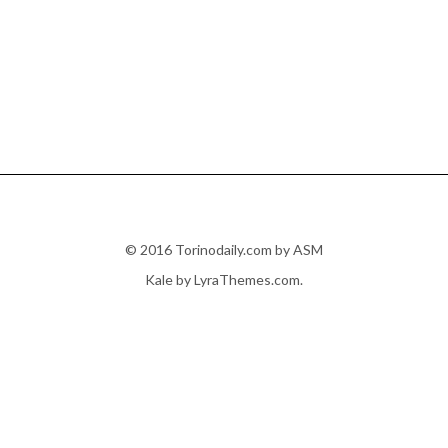
© 2016 Torinodaily.com by ASM
Kale
by LyraThemes.com.