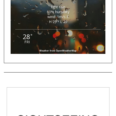
light rain
60% humidity
wind: 1m/s E
H 29 • L 29
28
°
FRI
Weather from OpenWeatherMap