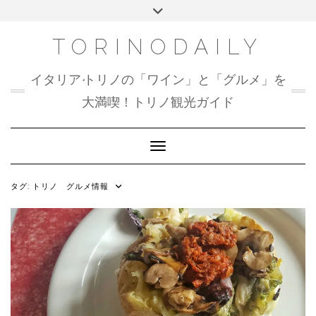
Skip
Toggle
to
header
content
TORINODAILY
イタリア•トリノの「ワイン」と「グルメ」を
大満喫！トリノ観光ガイド
Toggle Navigation
タグ:
トリノ グルメ情報