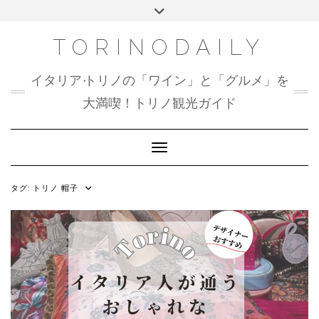
Skip
Toggle
to
header
content
TORINODAILY
イタリア•トリノの「ワイン」と「グルメ」を
大満喫！トリノ観光ガイド
Toggle Navigation
タグ:
トリノ 帽子