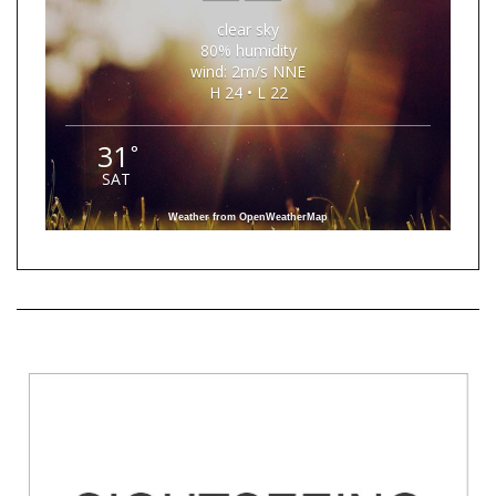
clear sky
80% humidity
wind: 2m/s NNE
H 24 • L 22
31
°
SAT
Weather from OpenWeatherMap