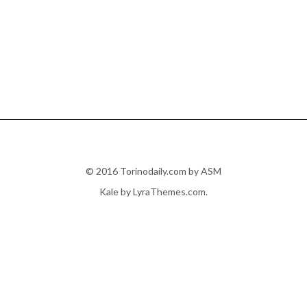
© 2016 Torinodaily.com by ASM
Kale
by LyraThemes.com.