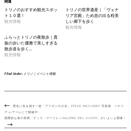
Twitter
に
関連
で
は
共
ク
トリノのおすすめ観光スポッ
トリノの世界遺産｜「ヴェナ
有
リ
ト１０選！
リア宮殿」ため息の出る程美
(新
ッ
し
ク
観光情報
しい廊下を歩く
い
し
ウ
て
観光情報
ィ
く
ン
だ
ふらっとトリノの夜散歩｜貴
ド
さ
ウ
い
族の歩いた優雅で美しすぎる
で
(新
散歩道を歩く…
開
し
き
い
観光情報
ま
ウ
す)
ィ
ン
ド
ウ
Filed Under:
トリノ｜イベント情報
で
開
き
ま
す)
歴史に名を残す一枚「アフガンの少女」STEVE MCCURRY 写真展 ベナリ
ア•レアーレにて開催中!
国際的な食の祭典「テッラ・マードレ＝SALONE DEL GUSTO」がいよいよ開幕！