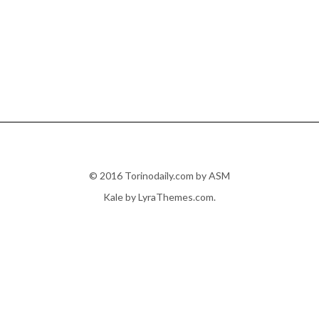
© 2016 Torinodaily.com by ASM
Kale
by LyraThemes.com.