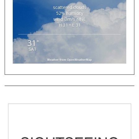
scattered clouds
52% humidity
wind: 3m/s NNE
H 31 • L 31
31
°
SAT
Weather from OpenWeatherMap