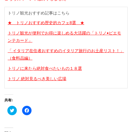
トリノ観光おすすめ記事はこちら
★ トリノおすすめ歴史的カフェ8選 ★
トリノ観光が便利でお得に楽しめる大活躍の「トリノ•ピエモ
ンテカード」
「 イタリア在住者おすすめのイタリア旅行のお土産リスト！」
（食料品編）
トリノに来たら絶対食べたいもの１８選
トリノ 絶対見るべき美しい広場
共有:
ク
Facebook
リ
で
ッ
共
ク
有
し
す
て
る