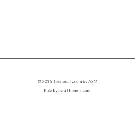
© 2016 Torinodaily.com by ASM
Kale
by LyraThemes.com.