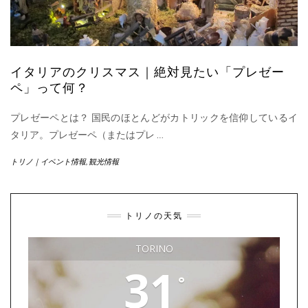
イタリアのクリスマス｜絶対見たい「プレゼー
ペ」って何？
プレゼーペとは？ 国民のほとんどがカトリックを信仰しているイ
タリア。プレゼーペ（またはプレ
…
トリノ｜イベント情報
,
観光情報
トリノの天気
TORINO
31
°