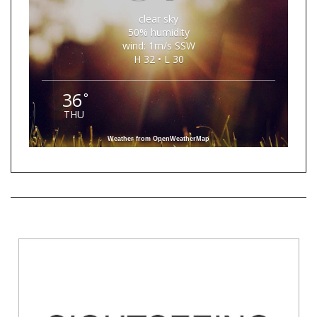
clear sky
50% humidity
wind: 1m/s SSW
H 32 • L 30
36
°
THU
Weather from OpenWeatherMap