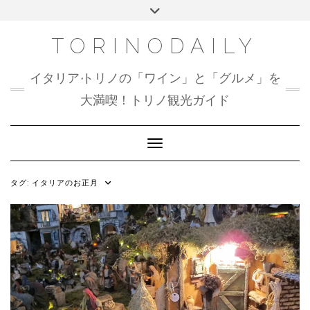
Skip
Toggle
to
header
content
TORINODAILY
イタリア•トリノの「ワイン」と「グルメ」を
大満喫！トリノ観光ガイド
Toggle Navigation
タグ:
イタリアのお正月