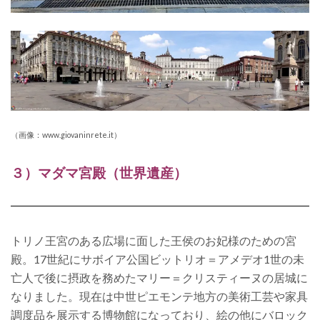
（画像：www.giovaninrete.it）
３）マダマ宮殿
（世界遺産）
トリノ王宮のある広場に面した王侯のお妃様のための宮
殿。
17世紀にサボイア公国ビットリオ＝アメデオ1世の未
亡人で後に摂政を務めたマリー＝クリスティーヌの居城に
なりました。現在は中世ピエモンテ地方の美術工芸や家具
調度品を展示する博物館になっており、
絵の他にバロック