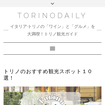
Skip
Toggle
to
header
content
TORINODAILY
イタリア•トリノの「ワイン」と「グルメ」を
大満喫！トリノ観光ガイド
Toggle Navigation
トリノのおすすめ観光スポット１０
選！