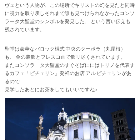
ヴェという人物が、この場所でキリストの幻を見たと同時
に視力を取り戻しそれまで誰も見つけられなかったコンソ
ラータ大聖堂のシンボルを発見した、 という言い伝えも
残されています。
聖堂は豪華なバロック様式 中央のクーポラ（丸屋根）
も、 金の装飾とフレスコ画で飾リ尽くされています。
またコンソラータ大聖堂のすぐそばににはトリノを代表す
るカフェ「ビチェリン」発祥のお店 アル ビチェリンがあ
るので
見学したあとにお茶をしてもいいですね♪