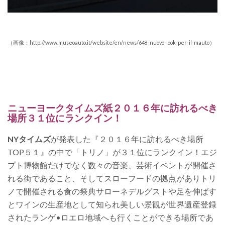
（画像：http://www.museoauto.it/website/en/news/648-nuovo-look-per-il-mauto）
ニューヨークタイムズ紙２０１６年に訪れるべき
場所３１位にランクイン！
NYタイムズ
が発表した『２０１６年に訪れるべき場所
TOP５１』の中で「トリノ」が３１位にランクイン！エジ
プト博物館だけでなく数々の音楽、芸術イベントが開催さ
れる街であること、そしてスローフードの拠点がありトリ
ノで開催される食の祭典サローネデルグストや足を伸ばす
とワインの生産地として知られ美しい景観が世界遺産登録
されたランゲ•ロエロ地域へも行くことができる場所であ