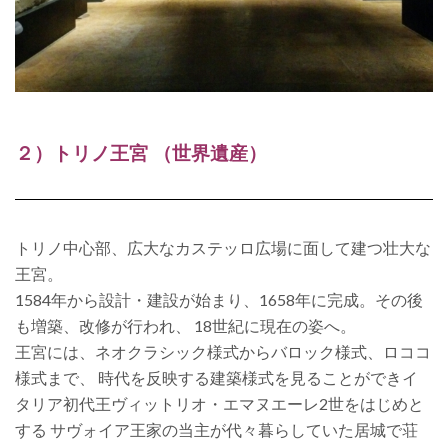
２）トリノ王宮 （世界遺産）
トリノ中心部、広大なカステッロ広場に面して建つ壮大な
王宮。
1584年から設計・建設が始まり、1658年に完成。その後
も増築、改修が行われ、 18世紀に現在の姿へ。
王宮には、ネオクラシック様式からバロック様式、ロココ
様式まで、 時代を反映する建築様式を見ることができ
イ
タリア初代王ヴィットリオ・エマヌエーレ2世をはじめと
する サヴォイア王家の当主が代々暮らしていた居城で
荘