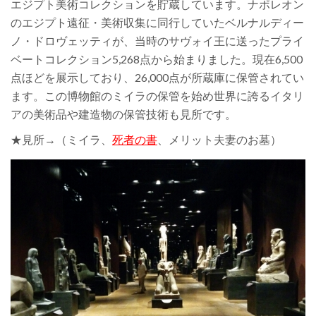
エジプト美術コレクションを貯蔵しています。
ナポレオン
のエジプト遠征・美術収集に同行していたベルナルディー
ノ・ドロヴェッティが、当時のサヴォイ王に送ったプライ
ベートコレクション5,268点から始まりました。
現在6,500
点ほどを展示しており、26,000点が所蔵庫に保管されてい
ます。
この博物館のミイラの保管を始め世界に誇るイタリ
アの美術品や建造物の保管技術も見所です。
★見所→（ミイラ、
死者の書
、メリット夫妻のお墓）