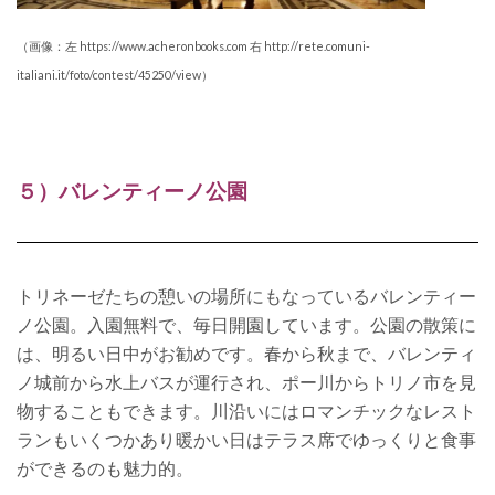
（画像：左 https://www.acheronbooks.com 右 http://rete.comuni-
italiani.it/foto/contest/45250/view）
５）バレンティーノ公園
トリネーゼたちの憩いの場所にもなっているバレンティー
ノ公園。入園無料で、毎日開園しています。公園の散策に
は、明るい日中がお勧めです。
春から秋まで、バレンティ
ノ城前から水上バスが運行され、ポー川からトリノ市を見
物することもできます。
川沿いにはロマンチックなレスト
ランもいくつかあり
暖かい日はテラス席でゆっくりと食事
ができるのも魅力的。