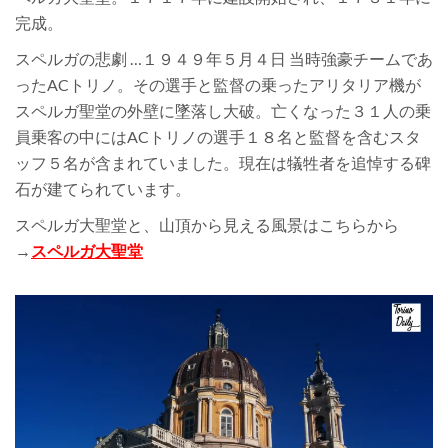
完成。
スペルガの悲劇 …１９４９年５月４日 当時強豪チームであ
ったACトリノ。その選手と監督の乗ったアリタリア機が
スペルガ聖堂の外壁に墜落し大破。亡くなった３１人の乗
員乗客の中にはACトリノの選手１８名と監督を含むスタ
ッフ５名が含まれていました。現在は犠牲者を追悼する碑
石が建てられています。
スペルガ大聖堂と、山頂から見える風景はこちらから
→
スペルガ大聖堂