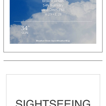
broken clouds
54% humidity
wind: 2m/s ENE
H 29 • L 28
34
°
SUN
Weather from OpenWeatherMap