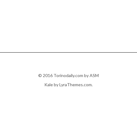
© 2016 Torinodaily.com by ASM
Kale
by LyraThemes.com.