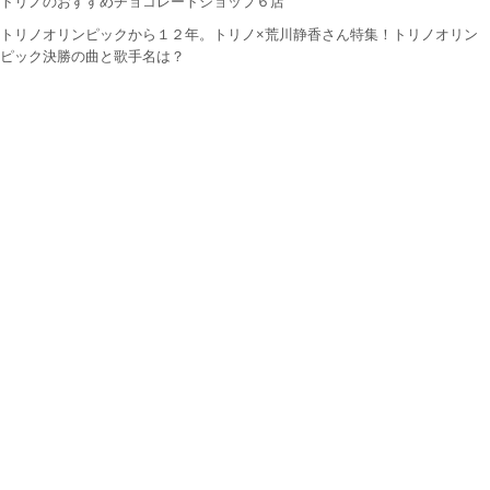
トリノのおすすめチョコレートショップ６店
トリノオリンピックから１２年。トリノ×荒川静香さん特集！トリノオリン
ピック決勝の曲と歌手名は？