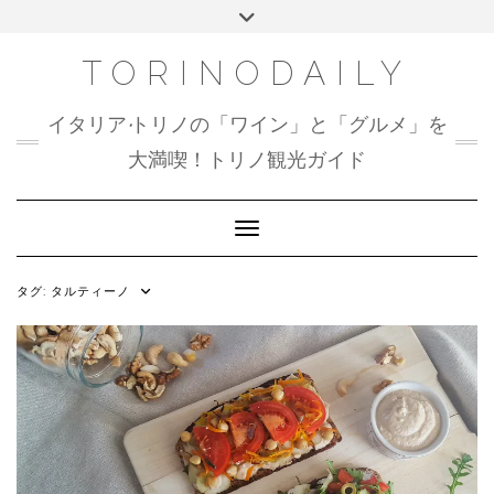
Skip
Toggle
to
header
content
TORINODAILY
イタリア•トリノの「ワイン」と「グルメ」を
大満喫！トリノ観光ガイド
Toggle Navigation
タグ:
タルティーノ