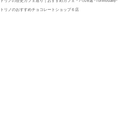
トリノの歴史カフェ巡り｜おすすめカフェ・バル8選 -Torinodaily-
トリノのおすすめチョコレートショップ６店