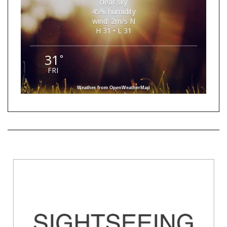
clear sky
45% humidity
wind: 2m/s N
H 31 • L 31
31
°
FRI
Weather from OpenWeatherMap