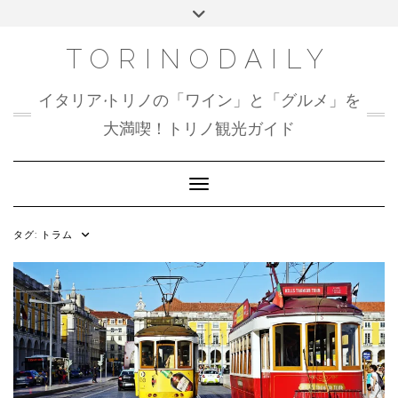
Skip
Toggle
to
header
content
TORINODAILY
イタリア•トリノの「ワイン」と「グルメ」を
大満喫！トリノ観光ガイド
Toggle Navigation
タグ:
トラム