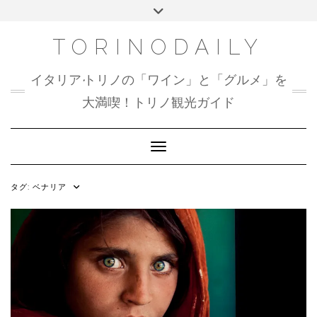
Skip
Toggle
to
header
content
TORINODAILY
イタリア•トリノの「ワイン」と「グルメ」を
大満喫！トリノ観光ガイド
Toggle Navigation
タグ:
ベナリア