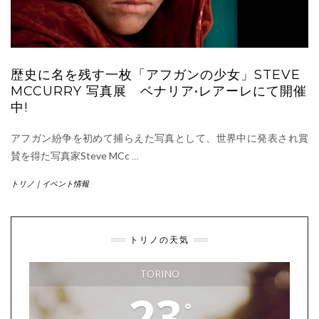
歴史に名を残す一枚「アフガンの少女」STEVE
MCCURRY 写真展 ベナリア•レアーレにて開催
中!
アフガン紛争を初めて捕らえた写真として、世界中に発表され賞
賛を得た写真家Steve MCc
…
トリノ｜イベント情報
トリノの天気
TORINO
23
°