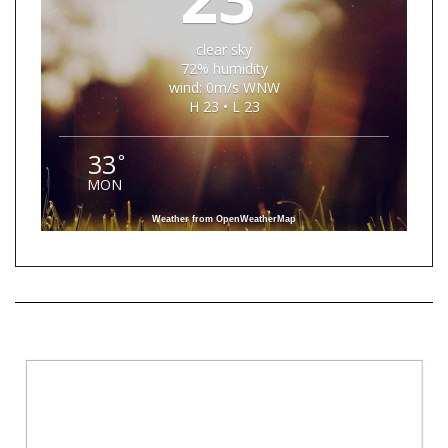
clear sky
72% humidity
wind: 0m/s WNW
H 23 • L 23
33
°
MON
Weather from OpenWeatherMap