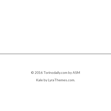
© 2016 Torinodaily.com by ASM
Kale
by LyraThemes.com.