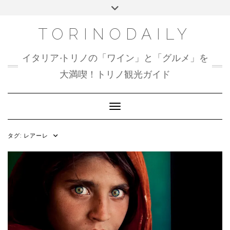
Skip
Toggle
to
header
content
TORINODAILY
イタリア•トリノの「ワイン」と「グルメ」を
大満喫！トリノ観光ガイド
Toggle Navigation
タグ:
レアーレ