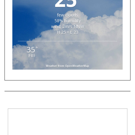
few clouds
58% humidity
wind: 2m/s NNW
H 25 • L 23
35
°
FRI
Weather from OpenWeatherMap