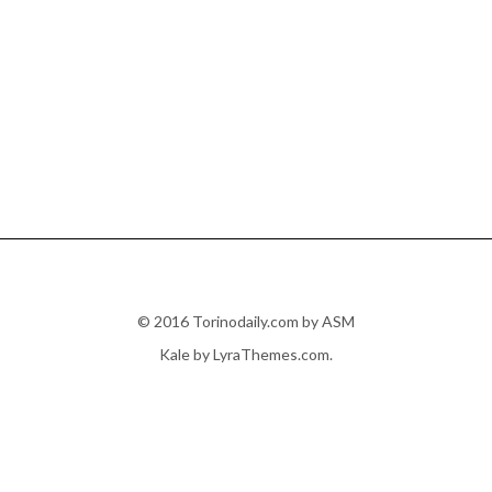
© 2016 Torinodaily.com by ASM
Kale
by LyraThemes.com.