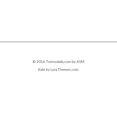
© 2016 Torinodaily.com by ASM
Kale
by LyraThemes.com.