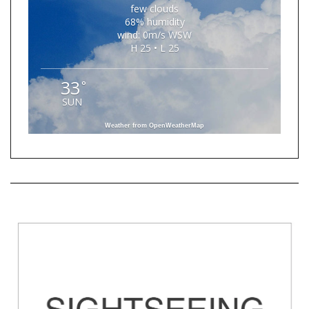
few clouds
68% humidity
wind: 0m/s WSW
H 25 • L 25
33
°
SUN
Weather from OpenWeatherMap