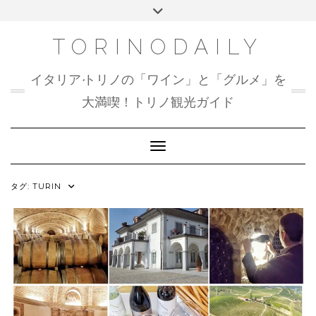
Skip
Toggle
to
header
content
TORINODAILY
イタリア•トリノの「ワイン」と「グルメ」を
大満喫！トリノ観光ガイド
Toggle Navigation
タグ:
TURIN