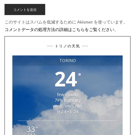
このサイトはスパムを低減するために Akismet を使っています。
コメントデータの処理方法の詳細はこちらをご覧ください
。
トリノの天気
TORINO
24
°
few clouds
79% humidity
wind: 1m/s NW
H 24 • L 24
33
°