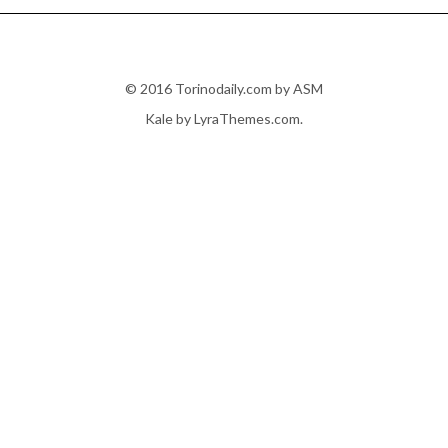
© 2016 Torinodaily.com by ASM
Kale
by LyraThemes.com.