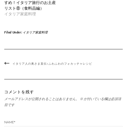
ウ
い
すめ！イタリア旅行のお土産
で
(新
リスト⑧（食料品編）
開
し
き
い
イタリア家庭料理
ま
ウ
す)
ィ
ン
ド
ウ
Filed Under:
イタリア家庭料理
で
開
き
ま
す)
イタリア人の奥さま直伝♪ふわふわのフォカッチャレシピ
コメントを残す
メールアドレスが公開されることはありません。
※
が付いている欄は必須項
目です
NAME
*