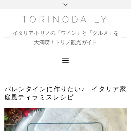
Skip
Toggle
to
header
content
TORINODAILY
イタリア•トリノの「ワイン」と「グルメ」を
大満喫！トリノ観光ガイド
Toggle Navigation
バレンタインに作りたい♪ イタリア家
庭風ティラミスレシピ