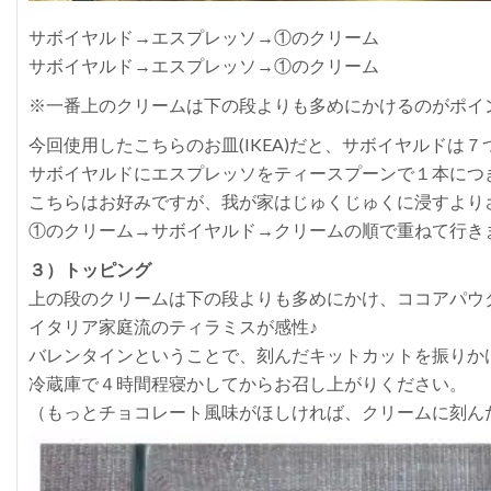
サボイヤルド→エスプレッソ→①のクリーム
サボイヤルド→エスプレッソ→①のクリーム
※一番上のクリームは下の段よりも多めにかけるのがポイ
今回使用したこちらのお皿(IKEA)だと、サボイヤルドは
サボイヤルドにエスプレッソをティースプーンで１本につ
こちらはお好みですが、我が家はじゅくじゅくに浸すより
①のクリーム→サボイヤルド→クリームの順で重ねて行き
３）トッピング
上の段のクリームは下の段よりも多めにかけ、ココアパウ
イタリア家庭流のティラミスが感性♪
バレンタインということで、刻んだキットカットを振りか
冷蔵庫で４時間程寝かしてからお召し上がりください。
（もっとチョコレート風味がほしければ、クリームに刻ん