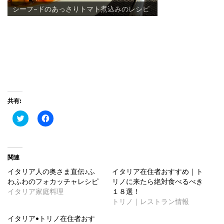
シーフ−ドのあっさりトマト煮込みのレシピ
スモークサーモンとファッロサラダ
共有:
ク
Facebook
リ
で
ッ
共
ク
有
し
す
て
る
Twitter
に
関連
で
は
共
ク
イタリア人の奥さま直伝♪ふ
イタリア在住者おすすめ｜ト
有
リ
わふわのフォカッチャレシピ
リノに来たら絶対食べるべき
(新
ッ
し
ク
イタリア家庭料理
１８選！
い
し
ウ
て
トリノ｜レストラン情報
ィ
く
ン
だ
イタリア•トリノ在住者おす
ド
さ