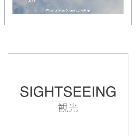
SAT
Weather from OpenWeatherMap