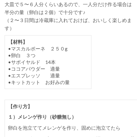
大皿で５〜６人分くらいあるので、一人分だけ作る場合は
半分の量（卵白は２個）で十分です♪
（２〜３日間は冷蔵庫に入れておけば、おいしく楽しめま
す）
【材料】
•マスカルポーネ ２５０g
•卵白 ３つ
•サボイヤルド 14本
•ココアパウダー 適量
•エスプレッソ 適量
•キットカット お好みの量
【作り方】
１）メレンゲ作り（砂糖無し）
卵白を泡立ててメレンゲを作り、固めに泡立てたら