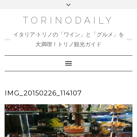
Skip
Toggle
to
header
content
TORINODAILY
イタリア•トリノの「ワイン」と「グルメ」を
大満喫！トリノ観光ガイド
Toggle Navigation
IMG_20150226_114107