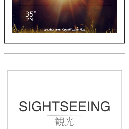
35
°
FRI
Weather from OpenWeatherMap