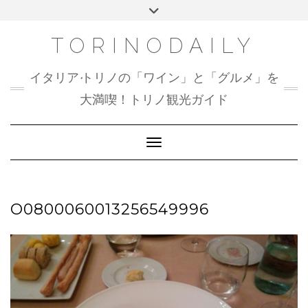
Skip
Toggle
to
header
content
TORINODAILY
イタリア•トリノの「ワイン」と「グルメ」を
大満喫！トリノ観光ガイド
Toggle Navigation
O0800060013256549996