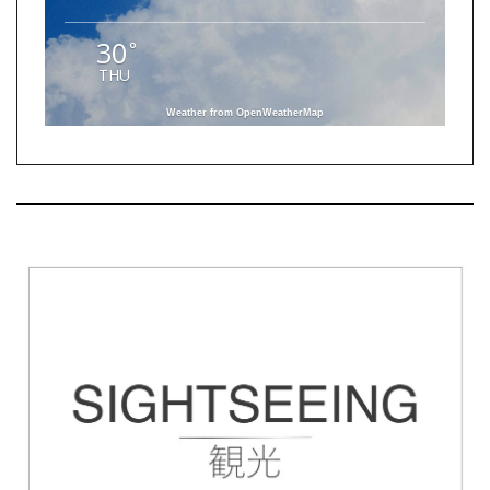
30
°
THU
Weather from OpenWeatherMap