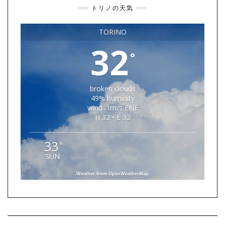
トリノの天気
TORINO
32
°
broken clouds
49% humidity
wind: 1m/s ENE
H 32 • L 32
33
°
SUN
Weather from OpenWeatherMap