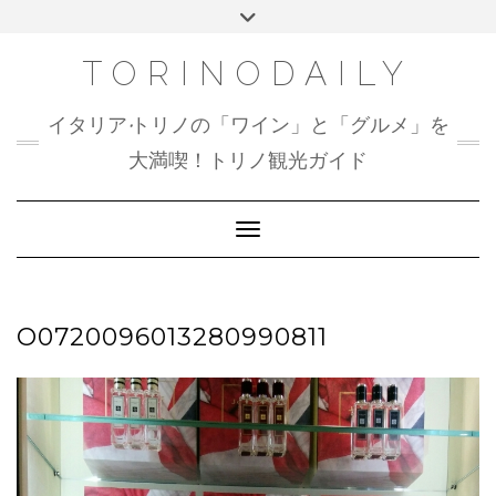
Skip
Toggle
to
header
content
TORINODAILY
イタリア•トリノの「ワイン」と「グルメ」を
大満喫！トリノ観光ガイド
Toggle Navigation
O0720096013280990811