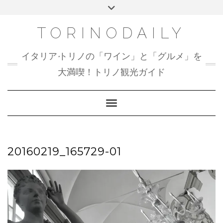
Skip
Toggle
to
header
content
TORINODAILY
イタリア•トリノの「ワイン」と「グルメ」を
大満喫！トリノ観光ガイド
Toggle Navigation
20160219_165729-01