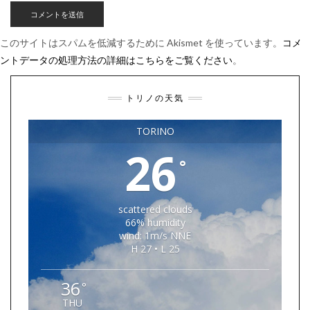
このサイトはスパムを低減するために Akismet を使っています。
コメ
ントデータの処理方法の詳細はこちらをご覧ください
。
トリノの天気
TORINO
26
°
scattered clouds
66% humidity
wind: 1m/s NNE
H 27 • L 25
36
°
THU