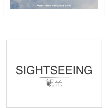
Weather from OpenWeatherMap