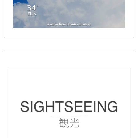
34
°
SUN
Weather from OpenWeatherMap