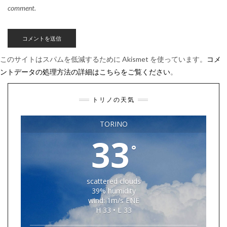
comment.
このサイトはスパムを低減するために Akismet を使っています。
コメ
ントデータの処理方法の詳細はこちらをご覧ください
。
トリノの天気
TORINO
33
°
scattered clouds
39% humidity
wind: 1m/s ENE
H 33 • L 33