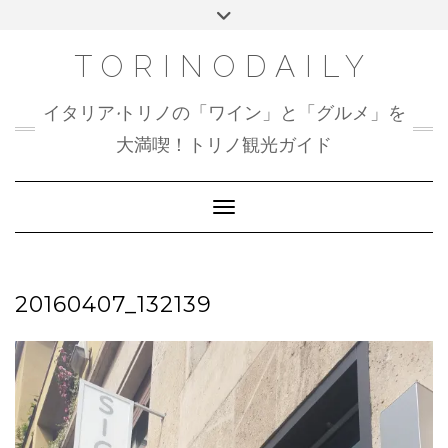
Skip
Toggle
to
header
content
TORINODAILY
イタリア•トリノの「ワイン」と「グルメ」を
大満喫！トリノ観光ガイド
Toggle Navigation
20160407_132139