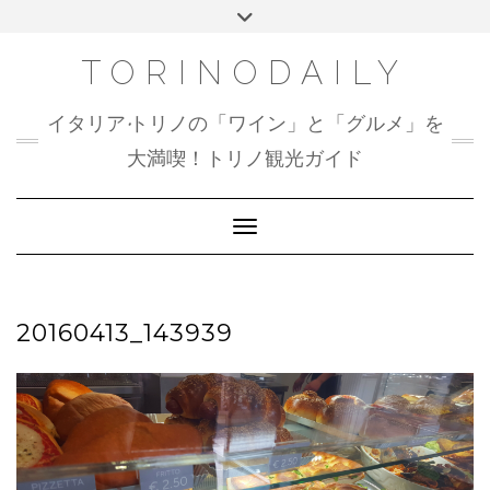
Skip
Toggle
to
header
content
TORINODAILY
イタリア•トリノの「ワイン」と「グルメ」を
大満喫！トリノ観光ガイド
Toggle Navigation
20160413_143939