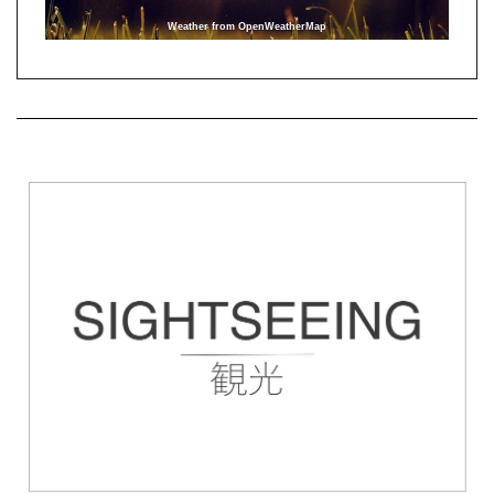
Weather from OpenWeatherMap