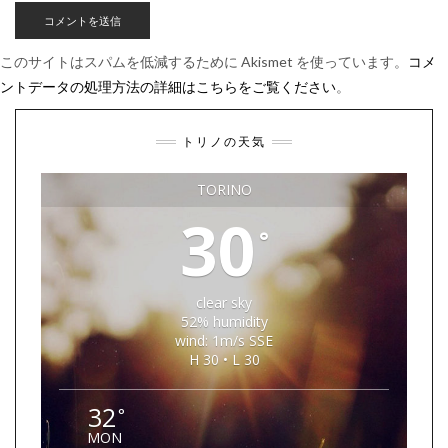
このサイトはスパムを低減するために Akismet を使っています。
コメ
ントデータの処理方法の詳細はこちらをご覧ください
。
トリノの天気
TORINO
30
°
clear sky
52% humidity
wind: 1m/s SSE
H 30 • L 30
32
°
MON