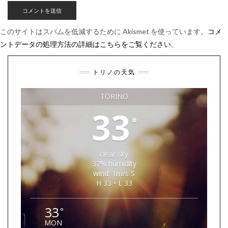
このサイトはスパムを低減するために Akismet を使っています。
コメ
ントデータの処理方法の詳細はこちらをご覧ください
。
トリノの天気
TORINO
33
°
clear sky
37% humidity
wind: 1m/s S
H 33 • L 33
33
°
MON