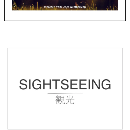
Weather from OpenWeatherMap