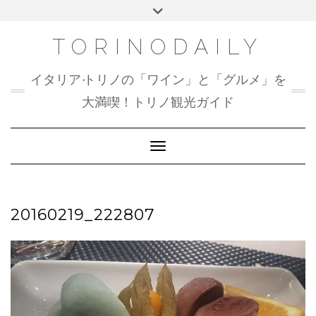
Skip
Toggle
to
header
content
TORINODAILY
イタリア•トリノの「ワイン」と「グルメ」を
大満喫！トリノ観光ガイド
Toggle Navigation
20160219_222807