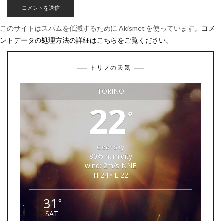
このサイトはスパムを低減するために Akismet を使っています。
コメ
ントデータの処理方法の詳細はこちらをご覧ください
。
トリノの天気
TORINO
22
°
clear sky
80% humidity
wind: 2m/s NNE
H 24 • L 22
31
°
SAT