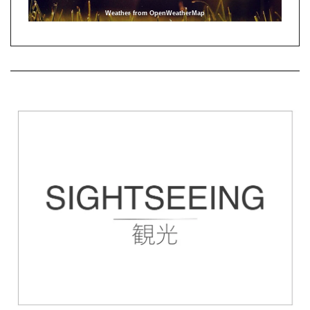
Weather from OpenWeatherMap