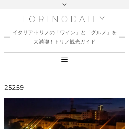
Skip
Toggle
to
header
content
TORINODAILY
イタリア•トリノの「ワイン」と「グルメ」を
大満喫！トリノ観光ガイド
Toggle Navigation
25259