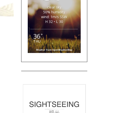
clear sky
50% humidity
wind: 1m/s SSW
H 32 • L 30
36
°
THU
Weather from OpenWeatherMap