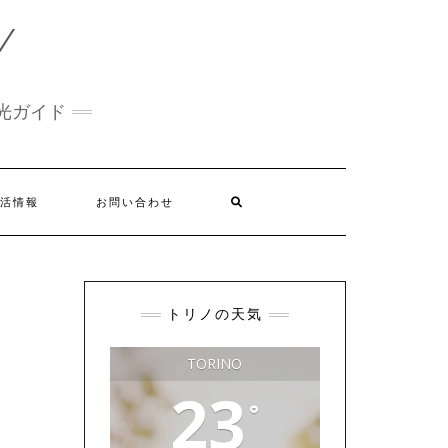
Y
光ガイド
活情報
お問い合わせ
トリノの天気
TORINO
23
°