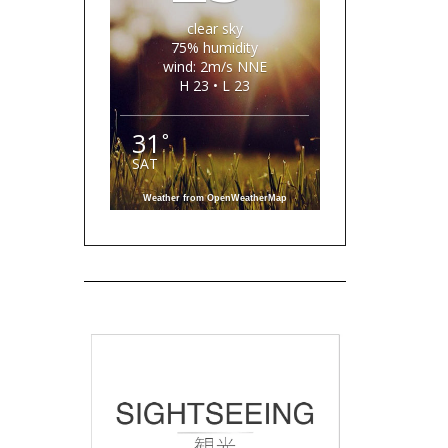
clear sky
75% humidity
wind: 2m/s NNE
H 23 • L 23
31
°
SAT
Weather from OpenWeatherMap