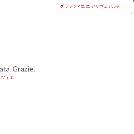
グラッツィエ エ アリヴェデルチ
。
ata. Grazie.
ッツィエ