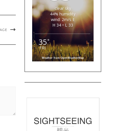
clear sky
44% humidity
wind: 2m/s E
H 34 • L 33
MAGE
35
°
FRI
Weather from OpenWeatherMap