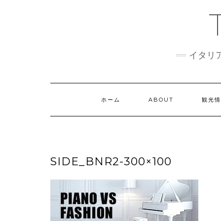
Skip
to
content
イタリ
ホーム
ABOUT
観光
SIDE_BNR2-300×100