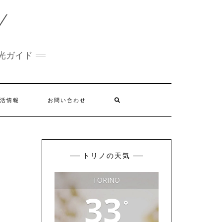
Y
光ガイド
活情報
お問い合わせ
トリノの天気
TORINO
33
°