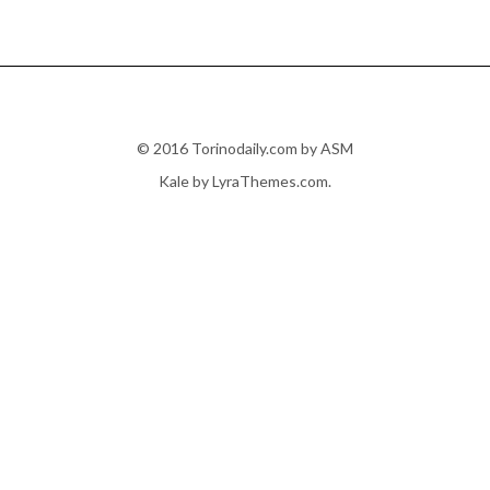
© 2016 Torinodaily.com by ASM
Kale
by LyraThemes.com.