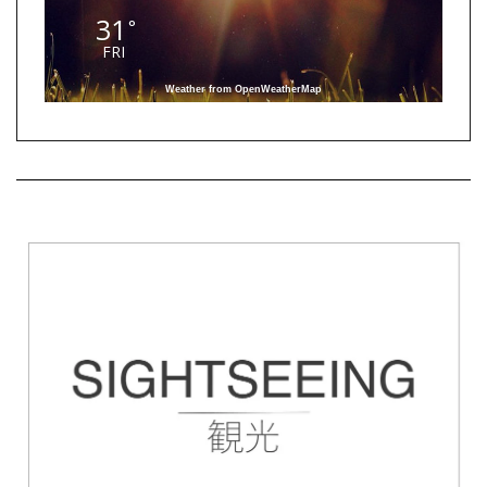
31
°
FRI
Weather from OpenWeatherMap