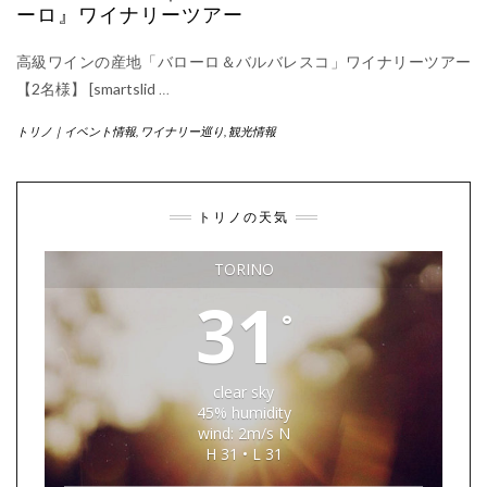
ーロ』ワイナリーツアー
高級ワインの産地「バローロ＆バルバレスコ」ワイナリーツアー
【2名様】 [smartslid
…
トリノ｜イベント情報
,
ワイナリー巡り
,
観光情報
トリノの天気
TORINO
31
°
clear sky
45% humidity
wind: 2m/s N
H 31 • L 31