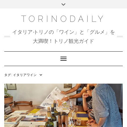
Skip
Toggle
to
header
content
TORINODAILY
イタリア•トリノの「ワイン」と「グルメ」を
大満喫！トリノ観光ガイド
Toggle Navigation
タグ:
イタリアワイン