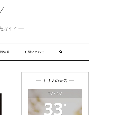
Y
光ガイド
活情報
お問い合わせ
トリノの天気
TORINO
33
°