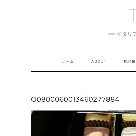
Skip
to
content
イタリ
ホーム
ABOUT
観光
O0800060013460277884