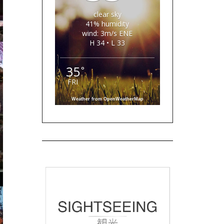
clear sky
41% humidity
wind: 3m/s ENE
H 34 • L 33
35
°
FRI
Weather from OpenWeatherMap