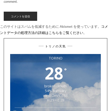
comment.
このサイトはスパムを低減するために Akismet を使っています。
コメ
ントデータの処理方法の詳細はこちらをご覧ください
。
トリノの天気
TORINO
28
°
broken clouds
54% humidity
wind: 2m/s ENE
H 29 • L 28