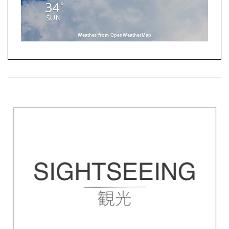
34
°
SUN
Weather from OpenWeatherMap