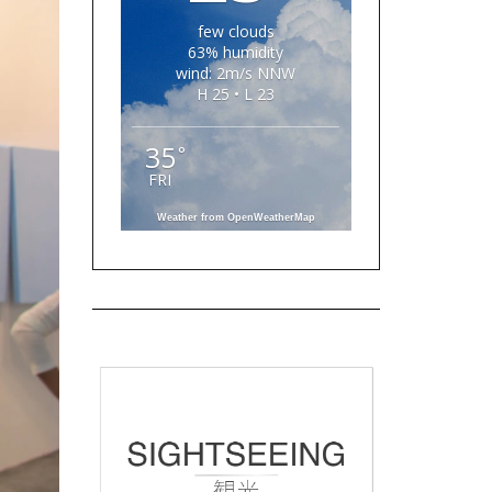
few clouds
63% humidity
wind: 2m/s NNW
H 25 • L 23
35
°
FRI
Weather from OpenWeatherMap