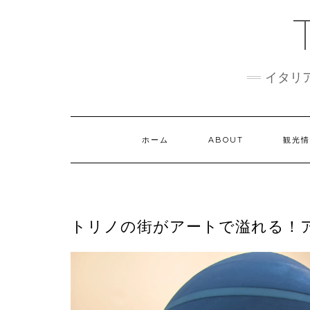
Skip
to
content
イタリ
ホーム
ABOUT
観光
トリノの街がアートで溢れる！アー