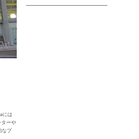
imaには
ーターや
的なプ