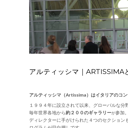
アルティッシマ｜ARTISSIMA
アルティッシマ（Artissima）はイタリアの
１９９４年に設立されて以来、グローバルな分
毎年世界各地から
約２００のギャラリー
参加
が
ディレクターに手がけられた４つのセクション
ログラムが目白押しです。