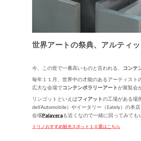
世界アートの祭典、アルティッシマ｜
今、この世で一番高いものと言われる、
コンテ
毎年１１月、世界中の才能のあるアーティスト
広大な会場で
コンテンポラリーアート
が展覧会
リンゴットといえば
フィアット
の工場がある場
dell’Automobile）やイータリー（Eat
会場
Palavera
も近くなので一緒に回ってみても
トリノおすすめ観光スポット１０選はこちら