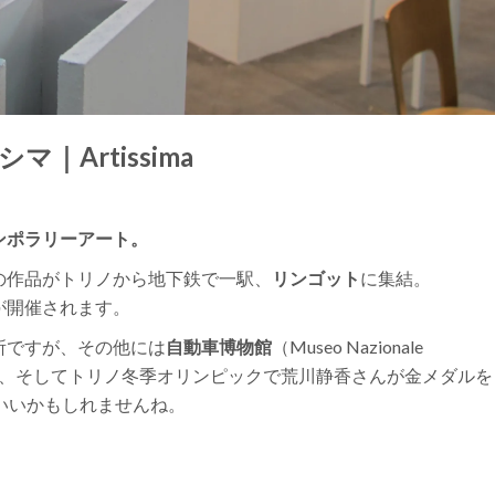
Artissima
ンポラリーアート。
の作品がトリノから地下鉄で一駅、
リンゴット
に集結。
が開催されます。
所ですが、その他には
自動車博物館
（Museo Nazionale
ely）の本店、そしてトリノ冬季オリンピックで荒川静香さんが金メダル
いいかもしれませんね。