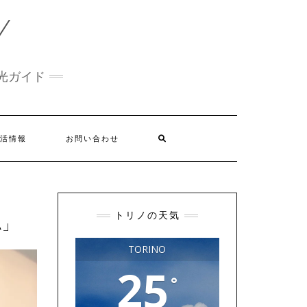
Y
光ガイド
活情報
お問い合わせ
トリノの天気
A」
TORINO
25
°