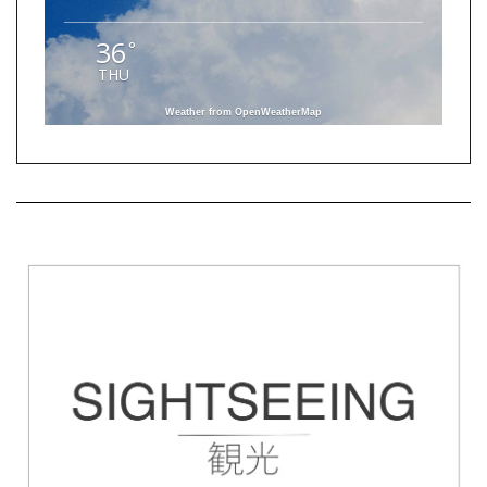
36
°
THU
Weather from OpenWeatherMap