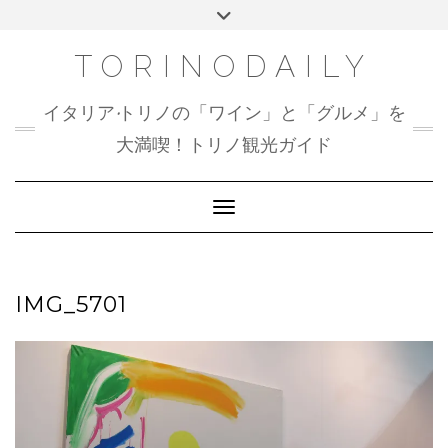
Skip
Toggle
to
header
content
TORINODAILY
イタリア•トリノの「ワイン」と「グルメ」を
大満喫！トリノ観光ガイド
Toggle Navigation
IMG_5701