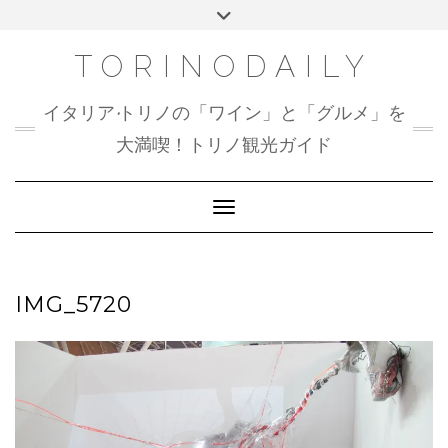
Skip
Toggle
to
header
content
TORINODAILY
イタリア•トリノの「ワイン」と「グルメ」を
大満喫！トリノ観光ガイド
Toggle Navigation
IMG_5720