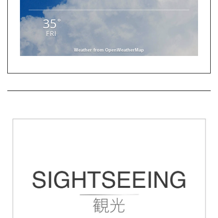
35
°
FRI
Weather from OpenWeatherMap