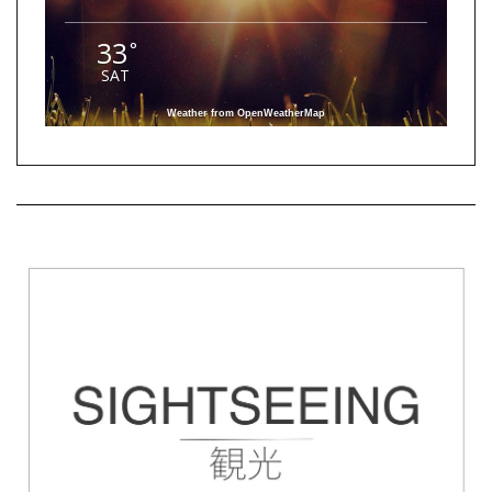
33
°
SAT
Weather from OpenWeatherMap