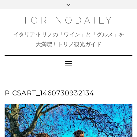
Skip
Toggle
to
header
content
TORINODAILY
イタリア•トリノの「ワイン」と「グルメ」を
大満喫！トリノ観光ガイド
Toggle Navigation
PICSART_1460730932134