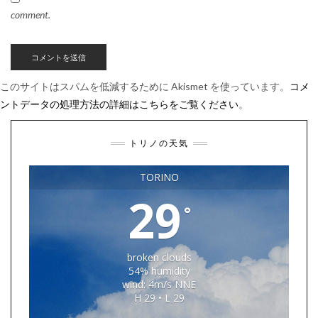
comment.
このサイトはスパムを低減するために Akismet を使っています。
コメ
ントデータの処理方法の詳細はこちらをご覧ください
。
トリノの天気
TORINO
29
°
broken clouds
54% humidity
wind: 4m/s NNE
H 29 • L 29