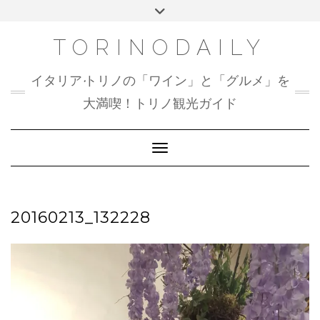
Skip
Toggle
to
header
content
TORINODAILY
イタリア•トリノの「ワイン」と「グルメ」を
大満喫！トリノ観光ガイド
Toggle Navigation
20160213_132228