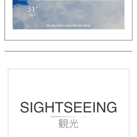
31
°
SAT
Weather from OpenWeatherMap