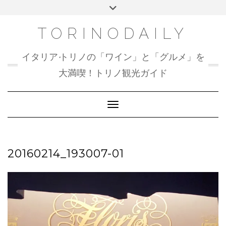
Skip
Toggle
to
header
content
TORINODAILY
イタリア•トリノの「ワイン」と「グルメ」を
大満喫！トリノ観光ガイド
Toggle Navigation
20160214_193007-01