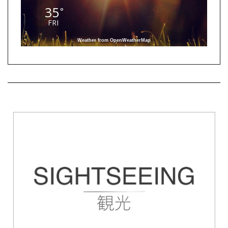
35
°
FRI
Weather from OpenWeatherMap