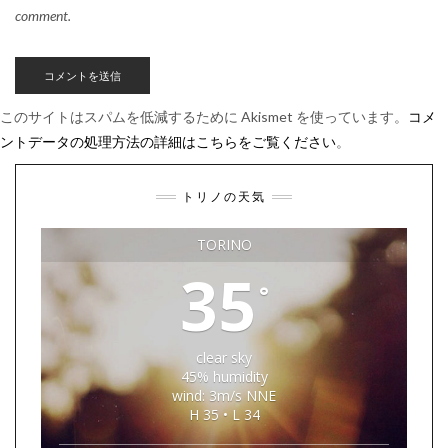
comment.
このサイトはスパムを低減するために Akismet を使っています。
コメ
ントデータの処理方法の詳細はこちらをご覧ください
。
トリノの天気
TORINO
35
°
clear sky
45% humidity
wind: 3m/s NNE
H 35 • L 34